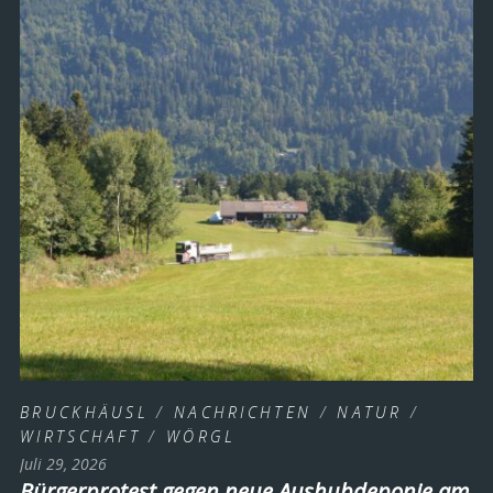
BRUCKHÄUSL
/
NACHRICHTEN
/
NATUR
/
WIRTSCHAFT
/
WÖRGL
Juli 29, 2026
Bürgerprotest gegen neue Aushubdeponie am