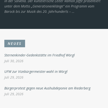
in der Salvena. Der künstlerische Leiter Ramon Jaffé präsentiert
unter dem Motto „Generationenklänge“ ein Programm vom
Barock bis zur Musik des 20. Jahrhunderts ­– …
NEUES
Sternenkinder-Gedenkstätte im Friedhof Wörgl
Juli 30, 2026
UFW zur Vizebürgermeister-wahl in Wörgl
Juli 29, 2026
Bürgerprotest gegen neue Aushubdeponie am Riederberg
Juli 29, 2026